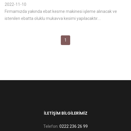
2022-11-10
Firmamızda yakında ebat kesme makinesi işleme alınacak ve
istenilen ebatta oluklu mukavva kesimi yapılacaktır....
1
İLETIŞIM BILGILERIMIZ
Telefon:
0222 236 26 99