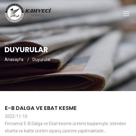
DUYURULAR
Anasayfa
Duyurular
E-B DALGA VE EBAT KESME
2022-11-10
Firmamız E-B Dalga ve Ebat kesme üretimi başlamıştır. istenilen
ebatta ve kalite üretim sipariş üzerine yapılmaktadır....