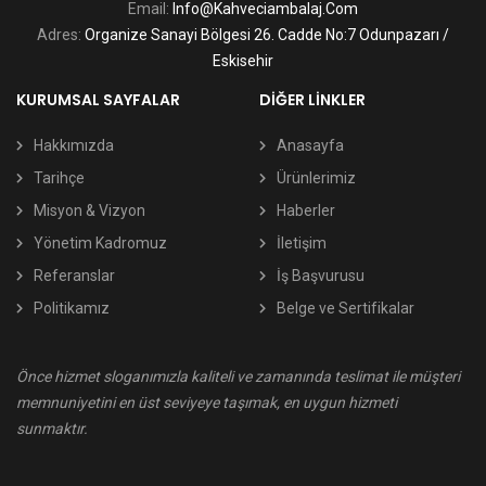
Email:
Info@kahveciambalaj.com
Adres:
Organize Sanayi Bölgesi 26. Cadde No:7 Odunpazarı /
Eskisehir
KURUMSAL SAYFALAR
DIĞER LINKLER
Hakkımızda
Anasayfa
Tarihçe
Ürünlerimiz
Misyon & Vizyon
Haberler
Yönetim Kadromuz
İletişim
Referanslar
İş Başvurusu
Politikamız
Belge ve Sertifikalar
Önce hizmet sloganımızla kaliteli ve zamanında teslimat ile müşteri
memnuniyetini en üst seviyeye taşımak, en uygun hizmeti
sunmaktır.